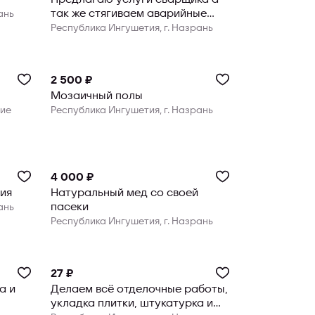
так же стягиваем аварийные
ань
дома .
Республика Ингушетия, г. Назрань
2 500 ₽
Мозаичный полы
ние
Республика Ингушетия, г. Назрань
4 000 ₽
ния
Натуральный мед со своей
пасеки
ань
Республика Ингушетия, г. Назрань
27 ₽
а и
Делаем всё отделочные работы,
укладка плитки, штукатурка и