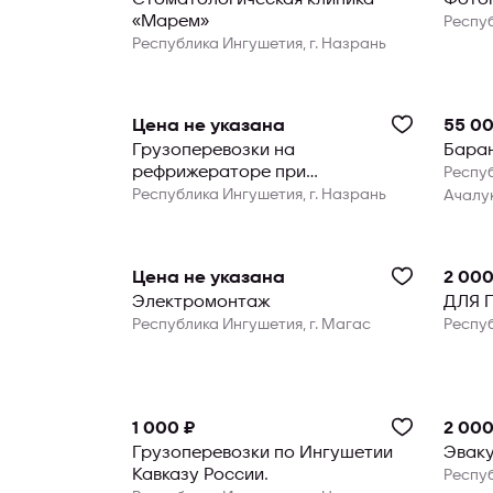
«Марем»
Респуб
Республика Ингушетия, г. Назрань
Цена не указана
55 00
Грузоперевозки на
Бара
рефрижераторе при
Респуб
температуре от -18*С до +10*С
Республика Ингушетия, г. Назрань
Ачалу
Цена не указана
2 000
Электромонтаж
ДЛЯ 
Республика Ингушетия, г. Магас
Респуб
1 000 ₽
2 000
Грузоперевозки по Ингушетии
Эваку
Кавказу России.
Респуб