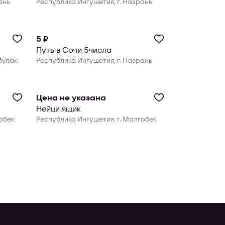
шпаклёвка,
ань
Республика Ингушетия, г. Назрань
5 ₽
Путь в Сочи 5числа
булак
Республика Ингушетия, г. Назрань
Цена не указана
Нейци ящик
обек
Республика Ингушетия, г. Малгобек