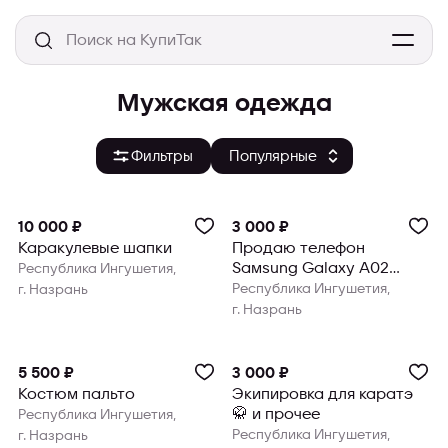
Мужская одежда
Фильтры
10 000 ₽
3 000 ₽
Каракулевые шапки
Продаю телефон
Samsung Galaxy A02
Республика Ингушетия,
телефон отличном
Республика Ингушетия,
г. Назрань
состоянии ни микро
г. Назрань
5 500 ₽
3 000 ₽
Костюм пальто
Экипировка для каратэ
🥋 и прочее
Республика Ингушетия,
Республика Ингушетия,
г. Назрань