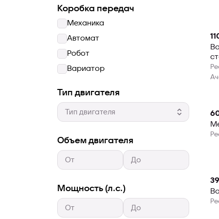
Коробка передач
Механика
11
Автомат
Ваз
Робот
ст
Ре
Вариатор
Ач
Тип двигателя
6
Ме
Ре
Объем двигателя
39
Мощность (л.с.)
Ва
Ре