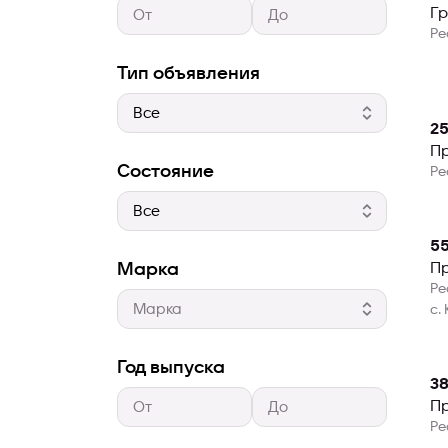
Гр
Ре
Тип объявления
25
П
Состояние
Ре
5
П
Марка
Ре
с.
Год выпуска
38
Пр
Ре