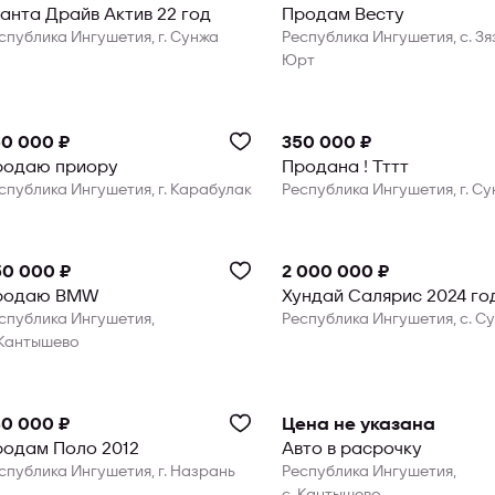
анта Драйв Актив 22 год
Продам Весту
спублика Ингушетия, г. Сунжа
Республика Ингушетия, с. Зя
Юрт
0 000 ₽
350 000 ₽
родаю приору
Продана ! Тттт
спублика Ингушетия, г. Карабулак
Республика Ингушетия, г. С
50 000 ₽
2 000 000 ₽
родаю BMW
Хундай Салярис 2024 го
спублика Ингушетия,
Республика Ингушетия, с. С
 Кантышево
0 000 ₽
Цена не указана
одам Поло 2012
Авто в расрочку
спублика Ингушетия, г. Назрань
Республика Ингушетия,
с. Кантышево