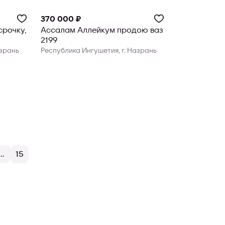
370 000 ₽
срочку,
Ассалам Аллейкум продою ваз
2199
азрань
Республика Ингушетия, г. Назрань
...
15