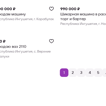
00 000 ₽
990 000 ₽
родам машину
Шикарная машина в рас
торг и бартер
спублика Ингушетия, г. Карабулак
Республика Ингушетия, г. Н
0 ₽
одаю ваз 2110
спублика Ингушетия, с. Верхние
алуки
1
2
3
4
5