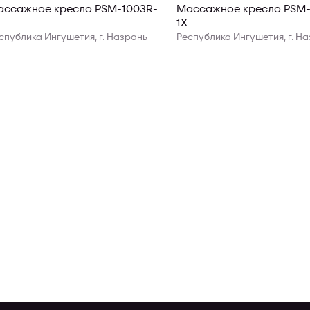
ассажное кресло PSM-1003R-
Массажное кресло PSM-
1X
спублика Ингушетия, г. Назрань
Республика Ингушетия, г. Н