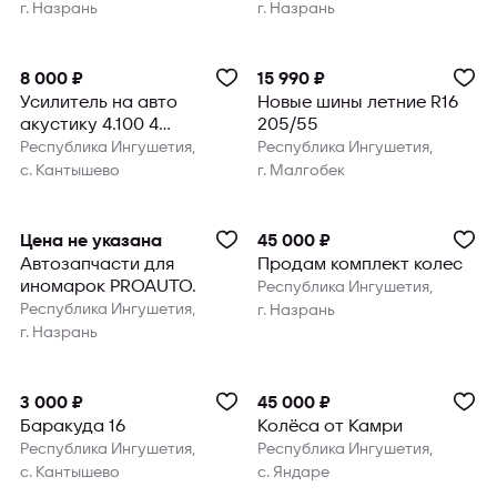
г. Назрань
г. Назрань
8 000 ₽
15 990 ₽
Усилитель на авто
Новые шины летние R16
акустику 4.100 4
205/55
канальный
Республика Ингушетия,
Республика Ингушетия,
с. Кантышево
г. Малгобек
Цена не указана
45 000 ₽
Автозапчасти для
Продам комплект колес
иномарок PROAUTO.
Республика Ингушетия,
Республика Ингушетия,
г. Назрань
г. Назрань
3 000 ₽
45 000 ₽
Баракуда 16
Колёса от Камри
Республика Ингушетия,
Республика Ингушетия,
с. Кантышево
с. Яндаре