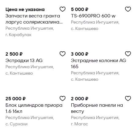
Цена не указана
5 000 ₽
Запчасти веста гранта
TS-6900PRO 600 w
ларгус солярискалина
Республика Ингушетия,
ока нива шеви газель
Республика Ингушетия,
с. Кантышево
газ5
г. Карабулак
2 500 ₽
3 000 ₽
Эстрадки 13 AG
Эстрадные колонки AG
165
Республика Ингушетия,
Республика Ингушетия,
с. Кантышево
с. Кантышево
25 000 ₽
2 000 ₽
Блок цилиндров приора
Приборные панели на
1.6 16кл
весту
Республика Ингушетия,
Республика Ингушетия,
с. Сурхахи
г. Магас