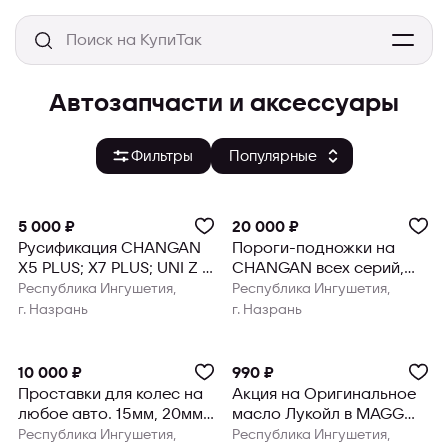
Автозапчасти и аксессуары
Фильтры
5 000 ₽
20 000 ₽
Русификация CHANGAN
Пороги-подножки на
X5 PLUS; X7 PLUS; UNI Z в
CHANGAN всех серий,
MAGG AUTO
GEELY MONJARO, GAC
Республика Ингушетия,
Республика Ингушетия,
GS8 и другие
г. Назрань
г. Назрань
10 000 ₽
990 ₽
Проставки для колес на
Акция на Оригинальное
любое авто. 15мм, 20мм,
масло Лукойл в MAGG
25мм и т.д
AUTO
Республика Ингушетия,
Республика Ингушетия,