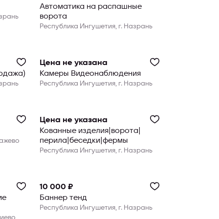
Автоматика на распашные
ворота
азрань
Республика Ингушетия, г. Назрань
Цена не указана
одажа)
Камеры Видеонаблюдения
азрань
Республика Ингушетия, г. Назрань
Цена не указана
Кованные изделия|ворота|
перила|беседки|фермы
кажево
Республика Ингушетия, г. Назрань
10 000 ₽
ие
Баннер тенд
Республика Ингушетия, г. Назрань
лиево