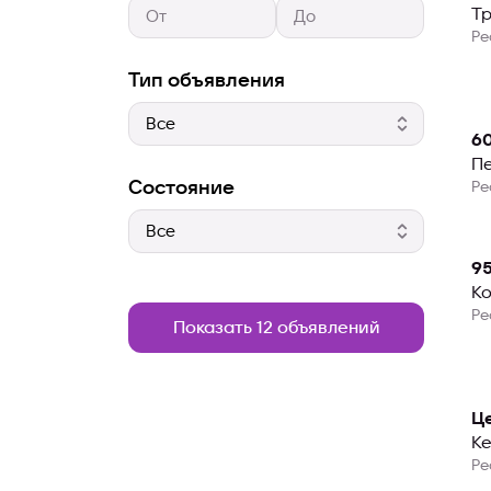
Тр
Ре
Тип объявления
6
Пе
Состояние
Ре
95
Ко
Ре
Показать 12 объявлений
Ц
К
Ре