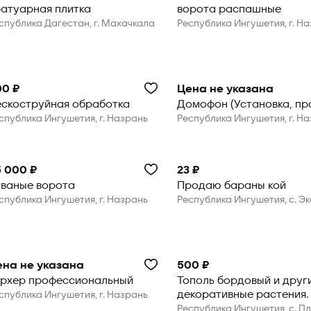
атуарная плитка
ворота распашные
спублика Дагестан, г. Махачкала
Республика Ингушетия, г. Н
00 ₽
Цена не указана
скоструйная обработка
Домофон (Установка, пр
спублика Ингушетия, г. Назрань
Республика Ингушетия, г. Н
 000 ₽
23 ₽
ваные ворота
Продаю бараны кой
спублика Ингушетия, г. Назрань
Республика Ингушетия, с. Э
ена не указана
500 ₽
ерхер профессиональный
Тополь бордовый и друг
декоративные растения.
спублика Ингушетия, г. Назрань
Республика Ингушетия, с. П