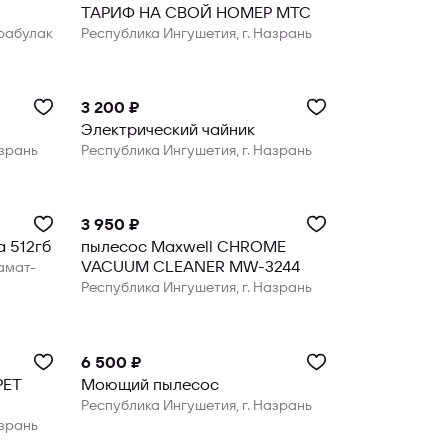
ТАРИФ НА СВОЙ НОМЕР МТС
арабулак
Республика Ингушетия, г. Назрань
3 200 ₽
Электрический чайник
азрань
Республика Ингушетия, г. Назрань
3 950 ₽
а 512гб
пылесос Maxwell CHROME
VACUUM CLEANER MW-3244
замат-
Республика Ингушетия, г. Назрань
6 500 ₽
PET
Моющий пылесос
Республика Ингушетия, г. Назрань
азрань