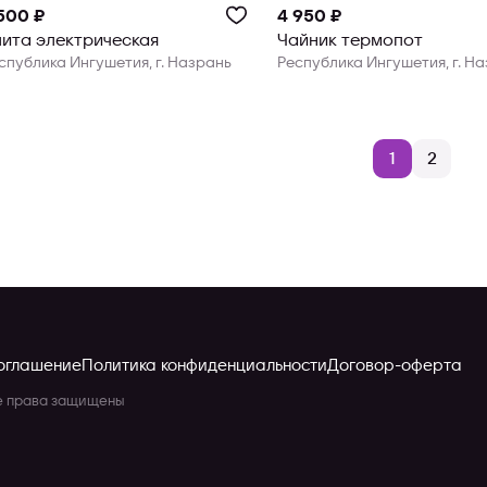
500 ₽
4 950 ₽
ита электрическая
Чайник термопот
спублика Ингушетия, г. Назрань
Республика Ингушетия, г. Н
1
2
соглашение
Политика конфиденциальности
Договор-оферта
се права защищены