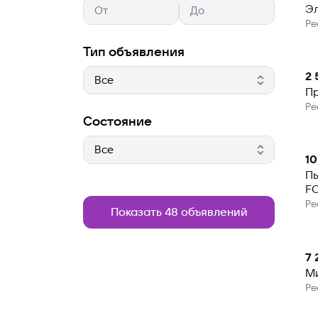
Э
Ре
Тип объявления
2 
П
Ре
Состояние
10
П
F
Ре
Показать 48 объявлений
7 
М
Ре