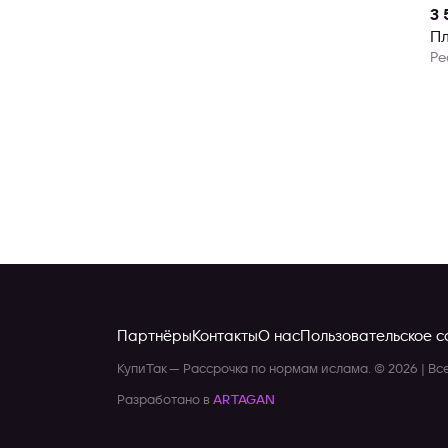
3 
Пл
Ре
Партнёры
Контакты
О нас
Пользовательское 
КупиТак — Рассрочка по нормам ислама.
© 2026 | В
Разработано в
ARTAGAN