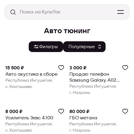
Авто тюнинг
Фильтры
15 500 ₽
3 000 ₽
Авто акустика в сборе
Продаю телефон
Samsung Galaxy A02
Республика Ингушетия,
телефон отличном
Республика Ингушетия,
с. Кантышево
состоянии ни микро
г. Назрань
8 000 ₽
80 000 ₽
Усилитель Зевс 4.100
ГБО метана
Республика Ингушетия,
Республика Ингушетия,
с. Кантышево
г. Назрань