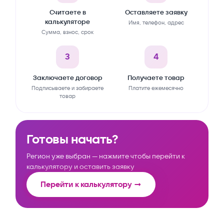
Считаете в
Оставляете заявку
калькуляторе
Имя, телефон, адрес
Сумма, взнос, срок
3
4
Заключаете договор
Получаете товар
Подписываете и забираете
Платите ежемесячно
товар
Готовы начать?
Регион уже выбран — нажмите чтобы перейти к
калькулятору и оставить заявку
Перейти к калькулятору →