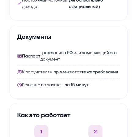
Постоянный источник
(не обязательно
дохода
официальный)
Документы
гражданина РФ или заменяющий его
Паспорт
документ
К поручителям применяются
те же требования
Решение по заявке —
за 15 минут
Как это работает
1
2