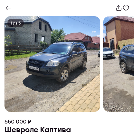
1
из
5
650 000 ₽
Шевроле Каптива