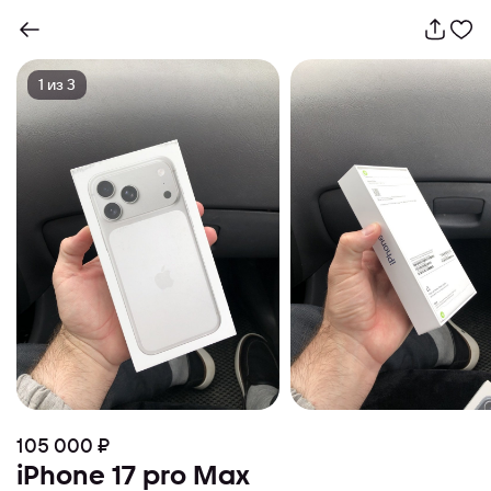
1
из
3
105 000 ₽
iPhone 17 pro Max