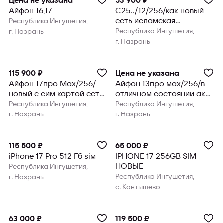
Цена не указана
53 900 ₽
Айфон 16,17
С25../12/256/как новый
есть исламская
Республика Ингушетия,
рассрочка без первого
Республика Ингушетия,
г. Назрань
взноса
г. Назрань
115 900 ₽
Цена не указана
Айфон 17про Мах/256/
Айфон 13про мах/256/в
новый с сим картой есть
отличном состоянии акб
исламская рассрочка
80% есть исламская
Республика Ингушетия,
Республика Ингушетия,
без пе
рассро
г. Назрань
г. Назрань
115 500 ₽
65 000 ₽
iPhone 17 Pro 512 Гб sim
IPHONE 17 256GB SIM
НОВЫЕ
Республика Ингушетия,
Республика Ингушетия,
г. Назрань
с. Кантышево
63 000 ₽
119 500 ₽