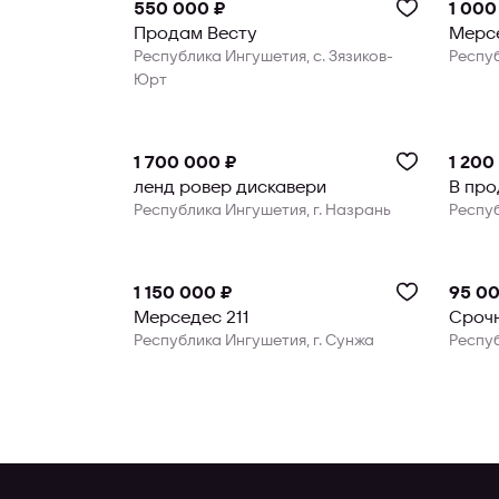
Продвигается
550 000 ₽
1 000
Продам Весту
Мерсе
Республика Ингушетия, с. Зязиков-
Респуб
Юрт
1 700 000 ₽
1 200
ленд ровер дискавери
В пр
Республика Ингушетия, г. Назрань
Респуб
1 150 000 ₽
95 00
Мерседес 211
Срочн
Республика Ингушетия, г. Сунжа
Респуб