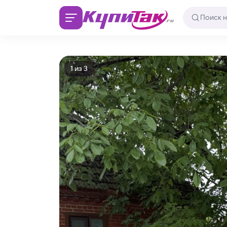
1
из
3