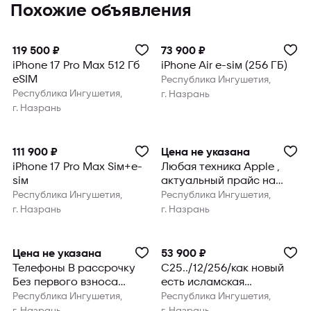
Похожие объявления
119 500 ₽
73 900 ₽
iPhone 17 Pro Max 512 Гб
iPhone Air e-sim (256 ГБ)
eSIM
Республика Ингушетия,
Республика Ингушетия,
г. Назрань
г. Назрань
111 900 ₽
Цена не указана
iPhone 17 Pro Max Sim+e-
Любая техника Apple ,
sim
актуальный прайс на
фото
Республика Ингушетия,
Республика Ингушетия,
г. Назрань
г. Назрань
Цена не указана
53 900 ₽
Телефоны В рассрочку
С25../12/256/как новый
Без первого взноса
есть исламская
Синий Здание 3-ти Этаж
рассрочка без первого
Республика Ингушетия,
Республика Ингушетия,
Магази
взноса
г. Назрань
г. Назрань