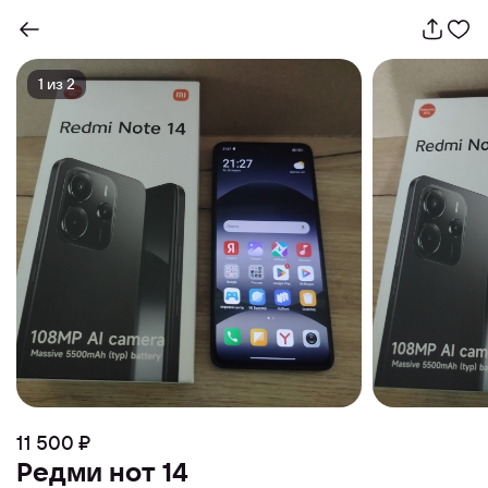
1
из
2
11 500 ₽
Редми нот 14