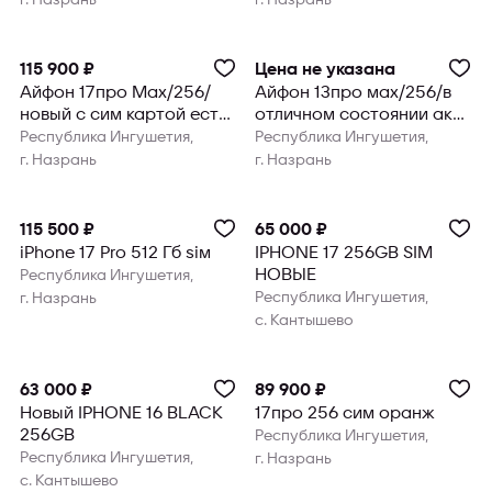
115 900 ₽
Цена не указана
Айфон 17про Мах/256/
Айфон 13про мах/256/в
новый с сим картой есть
отличном состоянии акб
исламская рассрочка
80% есть исламская
Республика Ингушетия,
Республика Ингушетия,
без пе
рассро
г. Назрань
г. Назрань
115 500 ₽
65 000 ₽
iPhone 17 Pro 512 Гб sim
IPHONE 17 256GB SIM
НОВЫЕ
Республика Ингушетия,
Республика Ингушетия,
г. Назрань
с. Кантышево
63 000 ₽
89 900 ₽
Новый IPHONE 16 BLACK
17про 256 сим оранж
256GB
Республика Ингушетия,
Республика Ингушетия,
г. Назрань
с. Кантышево