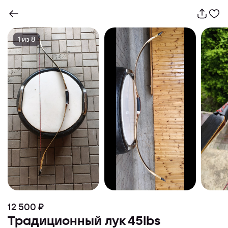
1
из
8
12 500 ₽
Традиционный лук 45lbs