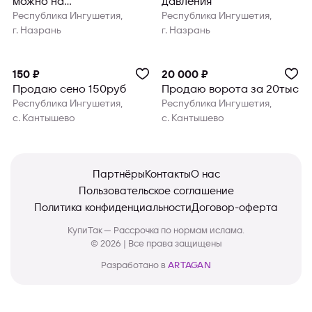
можно на
давления
хьакъат,25000₽ торг
Республика Ингушетия,
Республика Ингушетия,
г. Назрань
г. Назрань
150 ₽
20 000 ₽
Продаю сено 150руб
Продаю ворота за 20тыс
Республика Ингушетия,
Республика Ингушетия,
с. Кантышево
с. Кантышево
Партнёры
Контакты
О нас
Пользовательское соглашение
Политика конфиденциальности
Договор-оферта
КупиТак — Рассрочка по нормам ислама.
© 2026 | Все права защищены
Разработано в
ARTAGAN