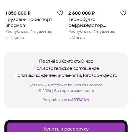
1 850 000 ₽
2 600 000 ₽
Грузовой Транспорт
Термобудка
Shacman
рефрижератор
DONGFENG KAPITAN-T ,
Республика Ингушетия,
Республика Ингушетия,
Китай
с. Плиево
г. Магас
Партнёры
Контакты
О нас
Пользовательское соглашение
Политика конфиденциальности
Договор-оферта
КупиТак — Рассрочка по нормам ислама.
© 2026 | Все права защищены
Разработано в
ARTAGAN
Купить в рассрочку