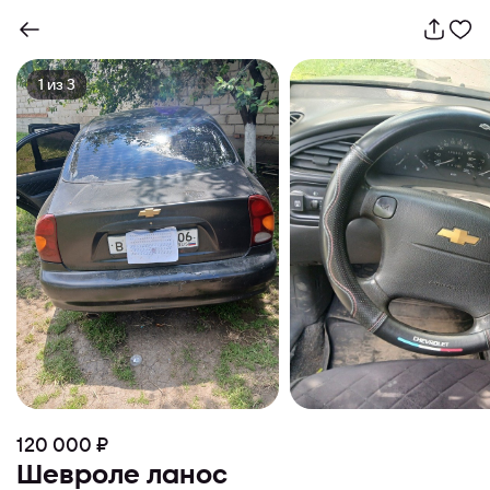
1
из
3
120 000 ₽
Шевроле ланос