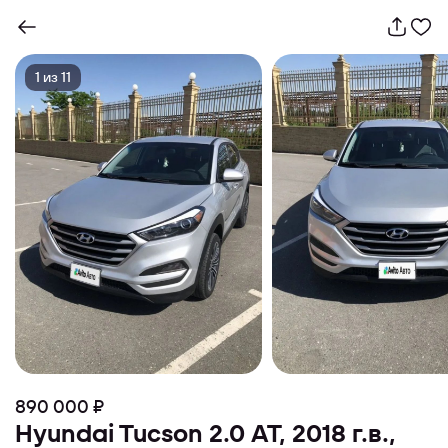
1
из
11
890 000 ₽
Hyundai Tucson 2.0 AT, 2018 г.в.,