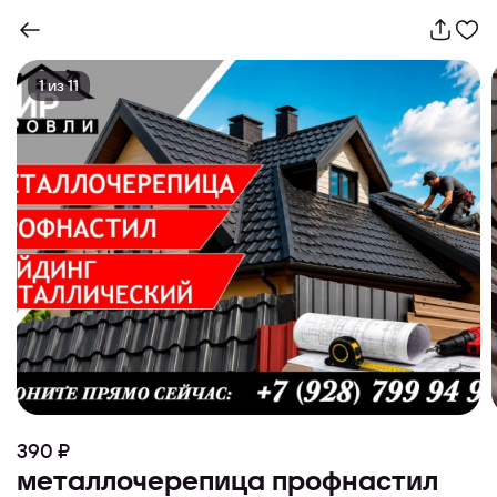
1
из
11
390 ₽
металлочерепица профнастил