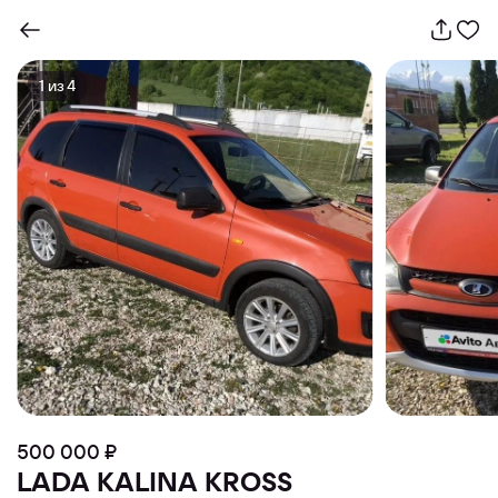
1
из
4
500 000 ₽
LADA KALINA KROSS