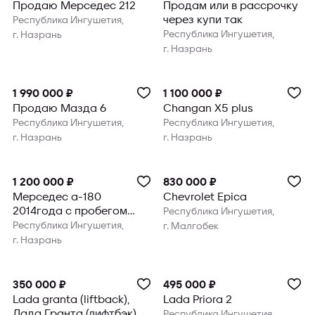
Продаю Мерседес 212
Продам или в рассрочку
через купи так
Республика Ингушетия,
Республика Ингушетия,
г. Назрань
г. Назрань
1 990 000 ₽
1 100 000 ₽
Продаю Мазда 6
Changan X5 plus
Республика Ингушетия,
Республика Ингушетия,
г. Назрань
г. Назрань
1 200 000 ₽
830 000 ₽
Мерседес а-180
Chevrolet Epica
2014года с пробегом
Республика Ингушетия,
190тыс
Республика Ингушетия,
г. Малгобек
г. Назрань
350 000 ₽
495 000 ₽
Lada granta (liftback),
Lada Priora 2
Лада Гранта (лифтбэк)
Республика Ингушетия,