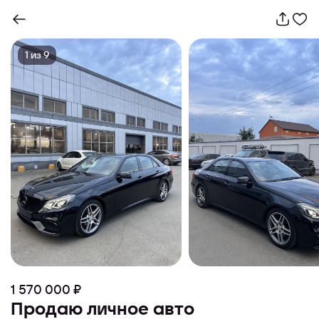
1
из
9
1 570 000 ₽
Продаю личное авто