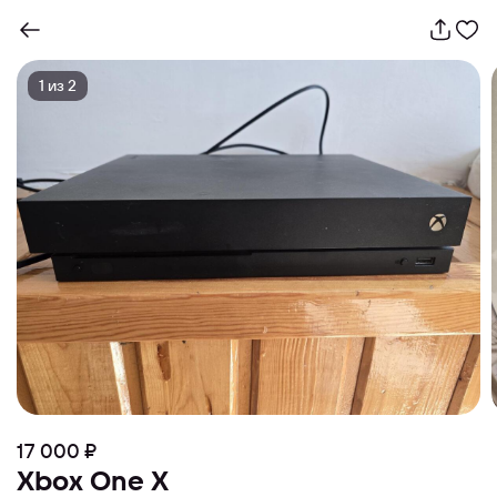
1
из
2
17 000 ₽
Xbox One X