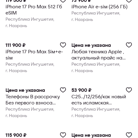
119 500 ₽
73 900 ₽
iPhone 17 Pro Max 512 Гб
iPhone Air e-sim (256 ГБ)
eSIM
Республика Ингушетия,
Республика Ингушетия,
г. Назрань
г. Назрань
111 900 ₽
Цена не указана
iPhone 17 Pro Max Sim+e-
Любая техника Apple ,
sim
актуальный прайс на
фото
Республика Ингушетия,
Республика Ингушетия,
г. Назрань
г. Назрань
Цена не указана
53 900 ₽
Телефоны В рассрочку
С25../12/256/как новый
Без первого взноса
есть исламская
Синий Здание 3-ти Этаж
рассрочка без первого
Республика Ингушетия,
Республика Ингушетия,
Магази
взноса
г. Назрань
г. Назрань
115 900 ₽
Цена не указана