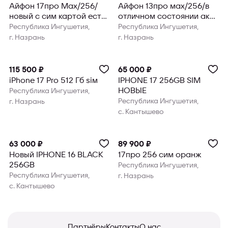
Айфон 17про Мах/256/
Айфон 13про мах/256/в
новый с сим картой есть
отличном состоянии акб
исламская рассрочка
80% есть исламская
Республика Ингушетия,
Республика Ингушетия,
без пе
рассро
г. Назрань
г. Назрань
115 500 ₽
65 000 ₽
iPhone 17 Pro 512 Гб sim
IPHONE 17 256GB SIM
НОВЫЕ
Республика Ингушетия,
Республика Ингушетия,
г. Назрань
с. Кантышево
63 000 ₽
89 900 ₽
Новый IPHONE 16 BLACK
17про 256 сим оранж
256GB
Республика Ингушетия,
Республика Ингушетия,
г. Назрань
с. Кантышево
Партнёры
Контакты
О нас